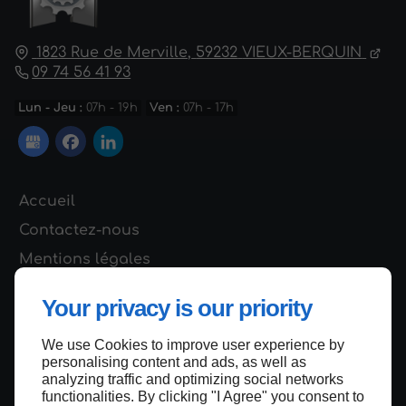
1823 Rue de Merville,
59232
VIEUX-BERQUIN
09 74 56 41 93
Lun - Jeu :
07h - 19h
Ven :
07h - 17h
Accueil
Contactez-nous
Mentions légales
Plan du site
Your privacy is our priority
We use Cookies to improve user experience by
personalising content and ads, as well as
Haut de page
analyzing traffic and optimizing social networks
functionalities. By clicking "I Agree" you consent to